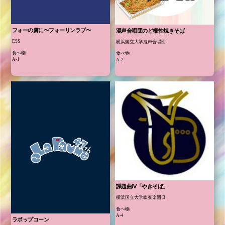
フォーの虜に〜フォーリンラブ〜
混声合唱団のど根性焼きそば
ESS
横浜国立大学混声合唱団
食べ物
食べ物
A-1
A-2
課題曲Ⅳ「やきそば」
横浜国立大学吹奏楽団 B
食べ物
A-4
ラポップコーン