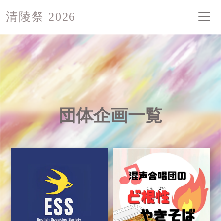
清陵祭 2026
団体企画一覧