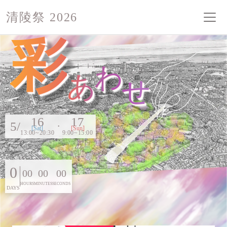
清陵祭 2026
彩
わ
あ
せ
16
17
5/
・
[Sat]
[Sun]
13:00~20:30
9:00~15:00
0
00
00
00
HOURS
MINUTES
SECONDS
DAYS