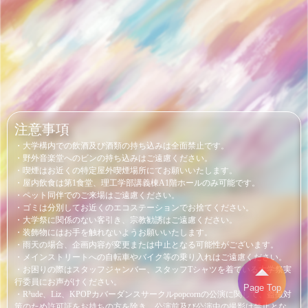
注意事項
・大学構内での飲酒及び酒類の持ち込みは全面禁止です。
・野外音楽堂へのビンの持ち込みはご遠慮ください。
・喫煙はお近くの特定屋外喫煙場所にてお願いいたします。
・屋内飲食は第1食堂、理工学部講義棟A1階ホールのみ可能です。
・ペット同伴でのご来場はご遠慮ください。
・ゴミは分別してお近くのエコステーションでお捨てください。
・大学祭に関係のない客引き、宗教勧誘はご遠慮ください。
・装飾物にはお手を触れないようお願いいたします。
・雨天の場合、企画内容が変更または中止となる可能性がございます。
・メインストリートへの自転車やバイク等の乗り入れはご遠慮ください。
・お困りの際はスタッフジャンバー、スタッフTシャツを着ている大学祭実
行委員にお声がけください。
Page Top
・R³ude、Liz、KPOPカバーダンスサークルpopcornの公演に関して、盗撮対
策のため許可証をお持ちの方を除き、公演前及び公演中の撮影は禁止とな