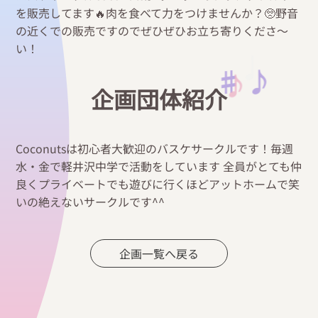
を販売してます🔥肉を食べて力をつけませんか？🥺野音
の近くでの販売ですのでぜひぜひお立ち寄りくださ〜
い！
♩
♯ ♪
♪
企画団体紹介
♫ ♩
Coconutsは初心者大歓迎のバスケサークルです！毎週
水・金で軽井沢中学で活動をしています 全員がとても仲
良くプライベートでも遊びに行くほどアットホームで笑
いの絶えないサークルです^^
企画一覧へ戻る