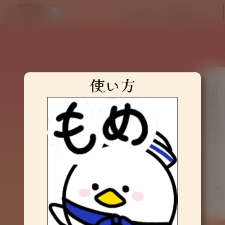
ご案内
企画一覧
常盤祭について
使い方
企画検索
企画一覧
お気に入り♡
該当する企画が存在しません。